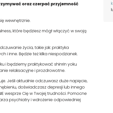
trzymywać oraz czerpać przyjemność
się wewnętrznie.
fulness, które będziesz mógł włączyć w swoją
czuwanie życia, takie jak: praktyka
 i inne. Będzie też kilka niespodzianek.
ku i będziemy praktykować shinrin yoku
łanie relaksacyjne i prozdrowotne.
puje. Jeśli aktualnie odczuwasz duże napięcie,
gnębieniu, doświadczasz depresji lub innego
NIE wesprze Cię w Twojej trudności. Pomocne
karza psychiatry i wdrożenie odpowiedniej