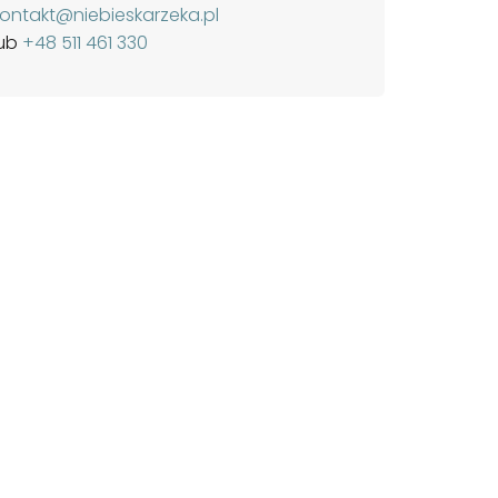
kontakt@niebieskarzeka.pl
lub
+48 511 461 330