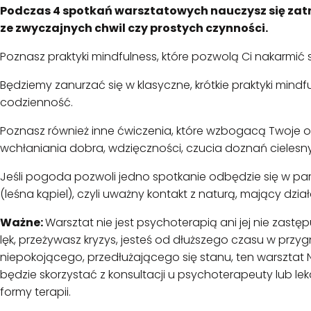
Podczas 4 spotkań warsztatowych nauczysz się za
ze zwyczajnych chwil czy prostych czynności.
Poznasz praktyki mindfulness, które pozwolą Ci nakarmić 
Będziemy zanurzać się w klasyczne, krótkie praktyki mind
codzienność.
Poznasz również inne ćwiczenia, które wzbogacą Twoje od
wchłaniania dobra, wdzięczności, czucia doznań cielesnych
Jeśli pogoda pozwoli jedno spotkanie odbędzie się w par
(leśna kąpiel), czyli uważny kontakt z naturą, mający dzia
Ważne:
Warsztat nie jest psychoterapią ani jej nie zastę
lęk, przeżywasz kryzys, jesteś od dłuższego czasu w przy
niepokojącego, przedłużającego się stanu, ten warsztat 
będzie skorzystać z konsultacji u psychoterapeuty lub le
formy terapii.