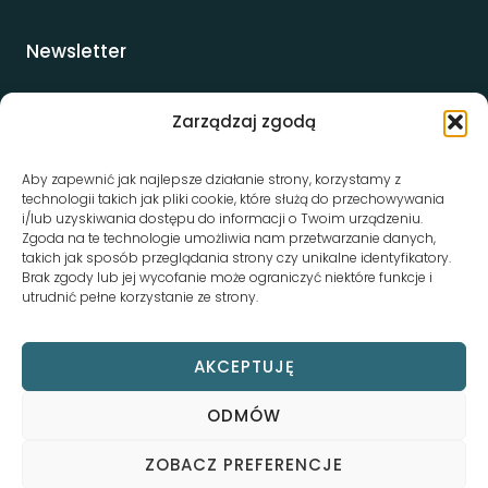
Newsletter
Psychiatra Wrocław
Zarządzaj zgodą
Psychoterapeuta Wrocław
Coach Wrocław
Aby zapewnić jak najlepsze działanie strony, korzystamy z
Hipnoza Wrocław
technologii takich jak pliki cookie, które służą do przechowywania
i/lub uzyskiwania dostępu do informacji o Twoim urządzeniu.
Trening uważności
Zgoda na te technologie umożliwia nam przetwarzanie danych,
Mindfulness dla zabieganych
takich jak sposób przeglądania strony czy unikalne identyfikatory.
Psycholog dla pracowników
Brak zgody lub jej wycofanie może ograniczyć niektóre funkcje i
utrudnić pełne korzystanie ze strony.
AKCEPTUJĘ
ODMÓW
© 2026 Niebieska Rzeka Gabinety Psychoterapeutyczne we
ZOBACZ PREFERENCJE
Wrocławiu |
Polityka prywatności
|
Polityka cookies
||
Regulamin
Created by
Anna Gołębiowska
| Optimized by
Webiti